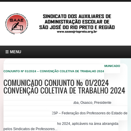
☰
MENU
/
/
VOCÊ ESTÁ EM:
HOME
CONVENÇÕES COLETIVAS SIEEESP
COMUNICADO
CONJUNTO Nº 01/2024 – CONVENÇÃO COLETIVA DE TRABALHO 2024
O
SIEEESP
, a
FEEESP
, os
SINEPEs
Araçatuba, Osasco, Presidente
Prudente, Ribeirão Preto, Rio Preto, Santos,
São Paulo, Sorocaba
e a
FEPESP
–
Federação dos Professores do Estado de
São Paulo
divulgam os termos
da Convenção Coletiva de Trabalho 2024, aplicáveis na área abrangida
pelos Sindicatos de Professores...